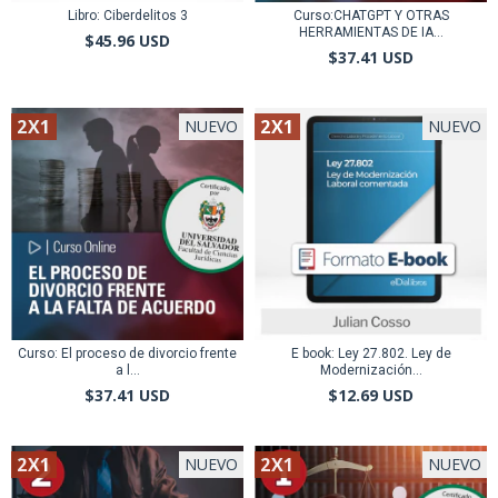
Libro: Ciberdelitos 3
Curso:CHATGPT Y OTRAS
HERRAMIENTAS DE IA...
$45.96 USD
$37.41 USD
2X1
2X1
NUEVO
NUEVO
Curso: El proceso de divorcio frente
E book: Ley 27.802. Ley de
a l...
Modernización...
$37.41 USD
$12.69 USD
2X1
2X1
NUEVO
NUEVO