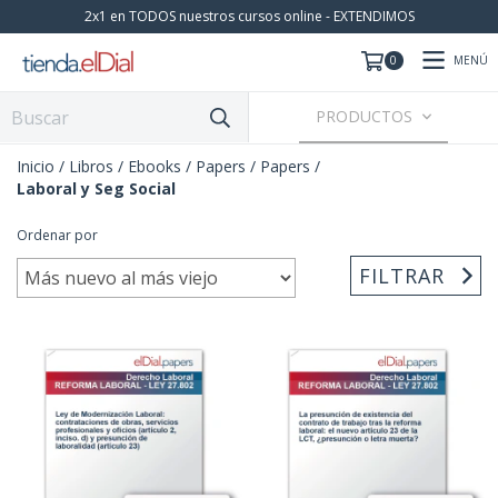
2x1 en TODOS nuestros cursos online - EXTENDIMOS
MENÚ
0
PRODUCTOS
Inicio
/
Libros / Ebooks / Papers
/
Papers
/
Laboral y Seg Social
Ordenar por
FILTRAR