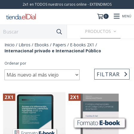
2x1 en TODOS nuestros cursos online - EXTENDIMOS
MENÚ
0
PRODUCTOS
Inicio
/
Libros / Ebooks / Papers
/
E-books 2X1
/
Internacional privado e Internacional Público
Ordenar por
FILTRAR
2X1
2X1