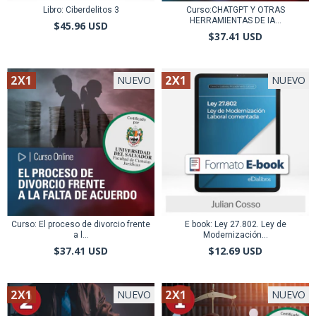
Libro: Ciberdelitos 3
Curso:CHATGPT Y OTRAS
HERRAMIENTAS DE IA...
$45.96 USD
$37.41 USD
2X1
2X1
NUEVO
NUEVO
Curso: El proceso de divorcio frente
E book: Ley 27.802. Ley de
a l...
Modernización...
$37.41 USD
$12.69 USD
2X1
2X1
NUEVO
NUEVO