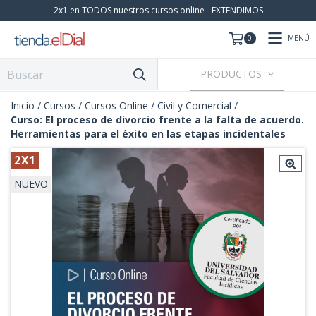
2x1 en TODOS nuestros cursos online - EXTENDIMOS
MENÚ
0
PRODUCTOS
Inicio
/
Cursos
/
Cursos Online
/
Civil y Comercial
/
Curso: El proceso de divorcio frente a la falta de acuerdo.
Herramientas para el éxito en las etapas incidentales
2X1
NUEVO