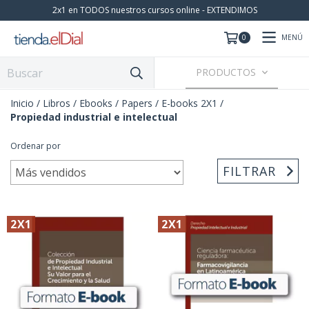
2x1 en TODOS nuestros cursos online - EXTENDIMOS
MENÚ
0
PRODUCTOS
Inicio
/
Libros / Ebooks / Papers
/
E-books 2X1
/
Propiedad industrial e intelectual
Ordenar por
FILTRAR
2X1
2X1