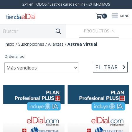
2x1 en TODOS nuestros cursos online - EXTENDIMOS
MENÚ
0
PRODUCTOS
Inicio
/
Suscripciones
/
Alianzas
/
Astrea Virtual
Ordenar por
FILTRAR