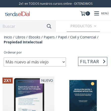
2x1 en TODOS nuestros cursos online - EXTENDIMOS
MENÚ
0
PRODUCTOS
Inicio
/
Libros / Ebooks / Papers
/
Papel
/
Civil y Comercial
/
Propiedad Intelectual
Ordenar por
FILTRAR
2X1
NUEVO