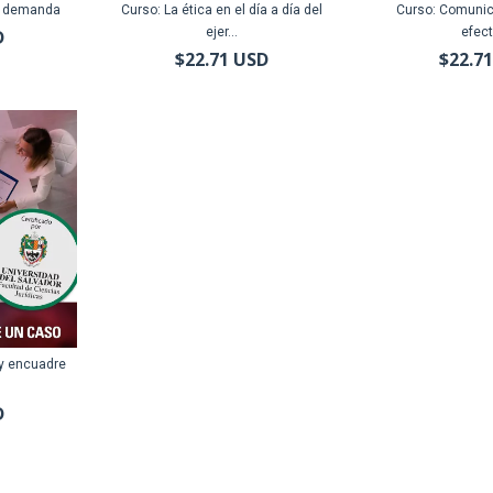
e demanda
Curso: La ética en el día a día del
Curso: Comunic
ejer...
efect
D
$22.71 USD
$22.7
 y encuadre
D