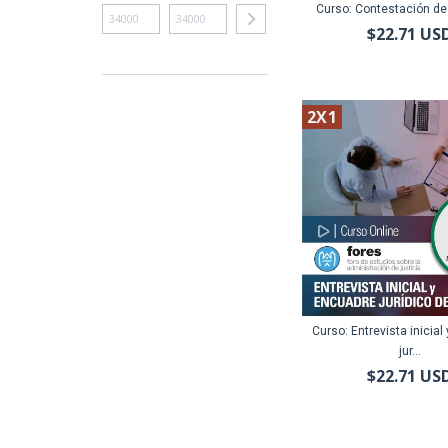
Curso: Contestación d
$22.71 US
2X1
Curso: Entrevista inicial
jur...
$22.71 US