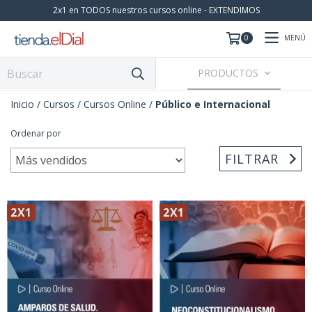
2x1 en TODOS nuestros cursos online - EXTENDIMOS
MENÚ
0
PRODUCTOS
Inicio
/
Cursos
/
Cursos Online
/
Público e Internacional
Ordenar por
FILTRAR
2X1
2X1