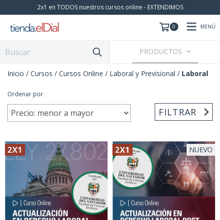
2x1 en TODOS nuestros cursos online - EXTENDIMOS
MENÚ
0
PRODUCTOS
Inicio
/
Cursos
/
Cursos Online
/
Laboral y Previsional
/
Laboral
Ordenar por
FILTRAR
2X1
2X1
NUEVO