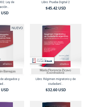
.802. Ley de
Libro: Prueba Digital 2
ción...
$45.42 USD
8 USD
NUEVO
s de abogados y
Libro: Régimen migratorio y de
ad...
ciudadaní...
3 USD
$32.60 USD