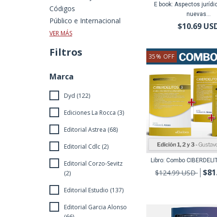
E book: Aspectos jurídi
Códigos
nuevas...
Público e Internacional
$10.69 US
VER MÁS
Filtros
35
%
OFF
Marca
Dyd (122)
Ediciones La Rocca (3)
Editorial Astrea (68)
Editorial Cdlc (2)
Libro: Combo CIBERDELIT
Editorial Corzo-Sevitz
$81
$124.99 USD
(2)
Editorial Estudio (137)
Editorial Garcia Alonso
(66)