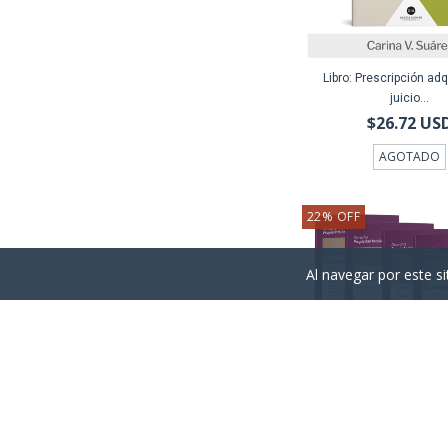
Libro: Prescripción adq
juicio...
$26.72 US
AGOTADO
22
%
OFF
Al navegar por este si
Libro: COMBO 4 TOMOS -