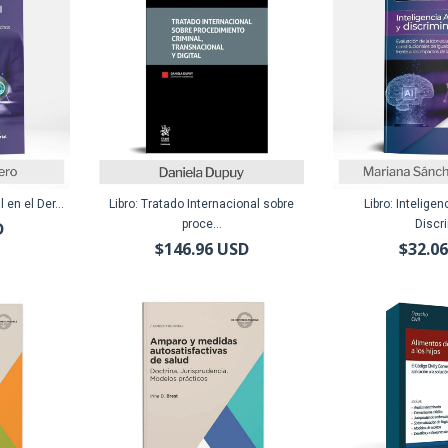
l en el Der...
Libro: Tratado Internacional sobre
Libro: Inteligenc
proce...
Discri
D
$146.96 USD
$32.0