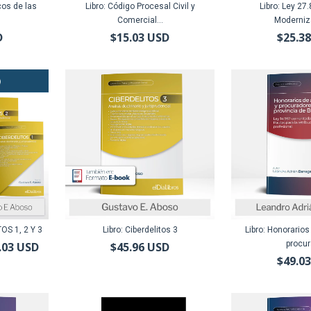
cos de las
Libro: Código Procesal Civil y
Libro: Ley 27
Comercial...
Moderniza
D
$15.03 USD
$25.3
OS 1, 2 Y 3
Libro: Ciberdelitos 3
Libro: Honorario
procur
.03 USD
$45.96 USD
$49.0