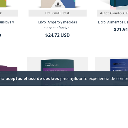
uisitiva y
Libro: Amparo y medidas
Libro: Alimentos De
autosatisfactiva...
$21.9
D
$24.72 USD
tio
aceptas el uso de cookies
para agilizar tu experiencia de compr
 Tratado de
Libro: Prueba Digital
Libro: Manual de P