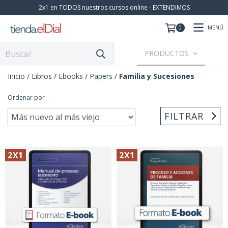
2x1 en TODOS nuestros cursos online - EXTENDIMOS
MENÚ
0
PRODUCTOS
Inicio
/
Libros / Ebooks / Papers
/
Familia y Sucesiones
Ordenar por
FILTRAR
2X1
2X1