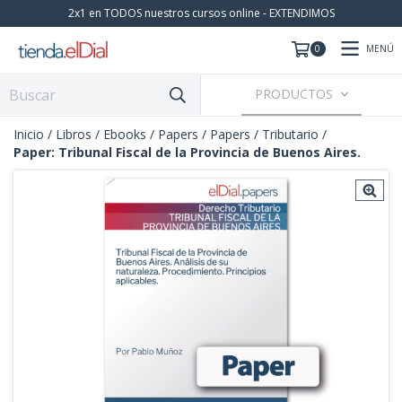
2x1 en TODOS nuestros cursos online - EXTENDIMOS
MENÚ
0
PRODUCTOS
Inicio
/
Libros / Ebooks / Papers
/
Papers
/
Tributario
/
Paper: Tribunal Fiscal de la Provincia de Buenos Aires.