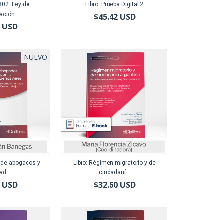
.802. Ley de
Libro: Prueba Digital 2
ción...
$45.42 USD
8 USD
NUEVO
s de abogados y
Libro: Régimen migratorio y de
ad...
ciudadaní...
3 USD
$32.60 USD