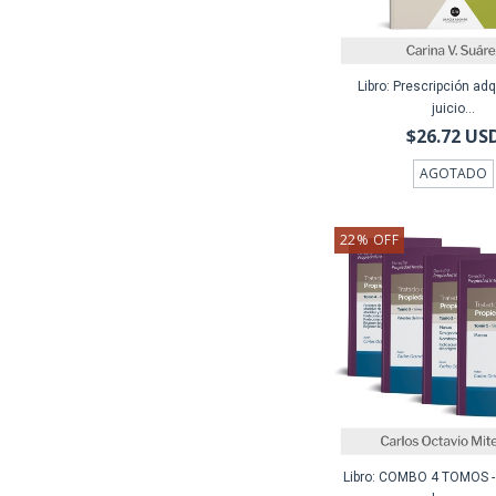
Libro: Prescripción adq
juicio...
$26.72 US
AGOTADO
22
%
OFF
Libro: COMBO 4 TOMOS -