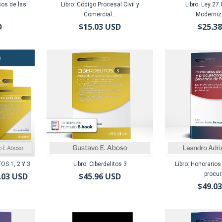
cos de las
Libro: Código Procesal Civil y
Libro: Ley 27
Comercial...
Moderniza
D
$15.03 USD
$25.3
OS 1, 2 Y 3
Libro: Ciberdelitos 3
Libro: Honorario
procur
.03 USD
$45.96 USD
$49.0