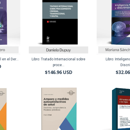
l en el Der...
Libro: Tratado Internacional sobre
Libro: Inteligenc
proce...
Discri
D
$146.96 USD
$32.0