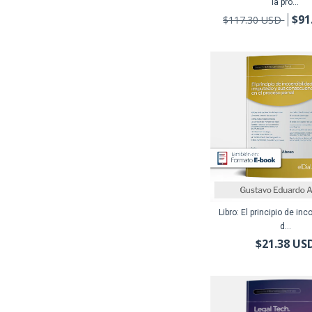
la pro...
$91
$117.30 USD
Libro: El principio de inc
d...
$21.38 US