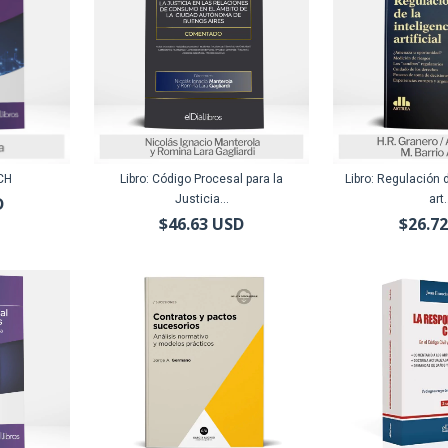
CH
Libro: Código Procesal para la
Libro: Regulación d
Justicia...
art.
D
$46.63 USD
$26.7