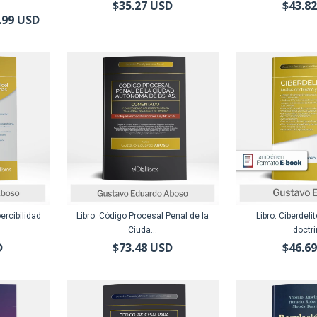
$35.27 USD
$43.8
.99 USD
oercibilidad
Libro: Código Procesal Penal de la
Libro: Ciberdeli
Ciuda...
doctri
D
$73.48 USD
$46.6