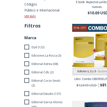
E book: Aspectos jurídi
Códigos
nuevas...
Público e Internacional
$10.69 US
VER MÁS
Filtros
35
%
OFF
Marca
Dyd (122)
Ediciones La Rocca (3)
Editorial Astrea (68)
Editorial Cdlc (2)
Libro: Combo CIBERDELIT
Editorial Corzo-Sevitz
$81
$124.99 USD
(2)
Editorial Estudio (137)
Editorial Garcia Alonso
(66)