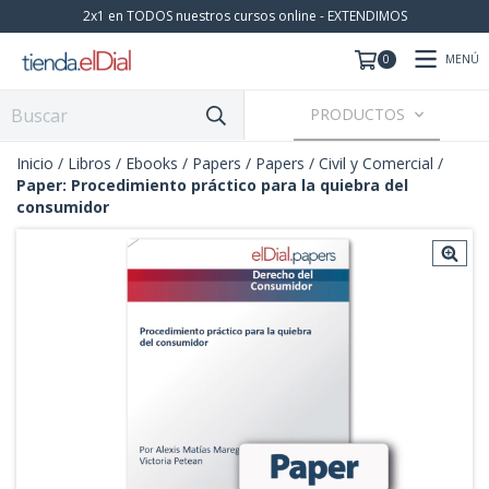
2x1 en TODOS nuestros cursos online - EXTENDIMOS
MENÚ
0
PRODUCTOS
Inicio
/
Libros / Ebooks / Papers
/
Papers
/
Civil y Comercial
/
Paper: Procedimiento práctico para la quiebra del
consumidor