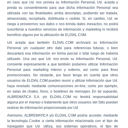
en caso que Ud. nos provea su Información Personal, Ud. acepta y
presta su consentimiento para que dicha Información Personal sea
utilizada con las finalidades arriba descriptas, pudiendo ser tratada,
almacenada, recopilada, distribuida o cedida. Si, en cambio, Ud. se
niega a proveernos sus datos o nos brinda datos inexactos, no podrá
suscribirse a nuestros servicios de información y marketing ni recibirá
beneficio alguno por la utilización de ELDIAL.COM.
Ud. acepta que también ELDIAL.COM archivará su Información
Personal y/o cualquier otro dato para referencias futuras, o bien
descartará esa información en forma parcial o total luego de haberla
utilizado. Una vez que Ud. nos envíe su Información Personal, Ud.
consiente expresamente a que también podamos utilizar Información
Personal para marketing interno y externo, así como para fines
promocionales. No obstante, por favor tenga en cuenta que otros
usuarios de ELDIAL.COM pueden reunir y utilizar información que Ud.
haya revelado mediante comunicaciones on-line, como por ejemplo,
en salas de chateo, foros, o boletines de mensajes. En tal supuesto,
ALBREMATICA S.A. y/o ELDIAL.COM no tendrá responsabilidad
alguna por el manejo o tratamiento que otros usuarios del Sitio puedan
realizar de información proporcionada por Ud.
Asimismo, ALBREMATICA y/o ELDIAL.COM podría acceder, mediante
la tecnología Cookie a cierta información relacionada con el tipo de
navegador que Ud. utiliza, sus sistemas operativos, el tipo de