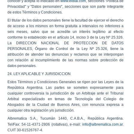
conocer y acepta lo indicado en
www.eldial.com
, secciones "Política de
Privacidad" y "Datos personales", secciones que son parte integrante
de estos Términos y Condiciones.
El titular de los datos personales tiene la facultad de ejercer el derecho
de acceso a los mismos en forma gratuita a intervalos no inferiores a
seis meses, salvo que se acredite un interés legítimo al efecto
conforme lo establecido en el artículo 14, inciso 3 de la Ley Nº 25.326.
La DIRECCION NACIONAL DE PROTECCION DE DATOS
PERSONALES, Órgano de Control de la Ley Nº 25.326, tiene la
atribución de atender las denuncias y reclamos que se interpongan
con relación al incumplimiento de las normas sobre protección de
datos personales.
24. LEY APLICABLE Y JURISDICCION
Estos Términos y Condiciones Generales se rigen por las Leyes de la
República Argentina. Las partes se someten expresamente para
cualquier controversia la jurisdicción de un Arbitraje ante el Tribunal
Arbitral especializado en temas de Tecnología del Colegio de
Abogados de la Ciudad de Buenos Aires, con renuncia expresa a
cualquier otra legislación y/o jurisdicción.
Albrematica S.A., Tucumán 1440, C.A.B.A., República Argentina.
Tel/Fax: 54-11-4371-2806 (rotativas), e-mail:
info@albrematica.com.ar
.
CUIT 30-61526767-4.