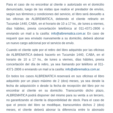
Para el caso de no encontrar al cliente o autorizado en el domicilio
denunciado, luego de las visitas que realice el prestador de envíos,
según sus términos y condiciones del servicio, el libro será devuelto a
las oficinas de ALBREMATICA, debiendo el cliente retirarlo en
Tucumán 1440, CABA, en el horario de 10 a 17 hs., de lunes a viernes,
días hábiles, previa concertación telefónica al 011-4371-2806 o
enviando un mail a la casilla:
info@albrematica.com.ar
. En caso de
requerir que sea enviado nuevamente a su domicilio, deberá abonar
un nuevo cargo adicional por el servicio de envío.
Cuando el cliente opte por el retiro del libro adquirido por las oficinas
de ALBREMATICA deberá hacerlo en Tucumán 1440, CABA, en el
horario de 10 a 17 hs., de lunes a viernes, días hábiles, previa
concertación del día de retiro, ya sea llamando por teléfono al 011-
4371-2806 o enviando un mail a la casilla:
info@albrematica.com.ar
.
En todos los casos ALBREMATICA reservará en sus oficinas el libro
adquirido por un plazo máximo de 2 (dos) meses, ya sea desde la
fecha de adquisición o desde la fecha de recepción del libro por no
encontrar al cliente en su domicilio. Transcurrido dicho plazo,
ALBREMATICA podrá disponer del mismo para su venta a un tercero,
no garantizando al cliente la disponibilidad de stock. Para el caso de
que el precio del libro se modifique, transcurridos dichos 2 (dos)
meses, el cliente deberá abonar la diferencia entre lo abonado