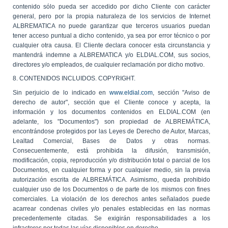
contenido sólo pueda ser accedido por dicho Cliente con carácter
general, pero por la propia naturaleza de los servicios de Internet
ALBREMATICA no puede garantizar que terceros usuarios puedan
tener acceso puntual a dicho contenido, ya sea por error técnico o por
cualquier otra causa. El Cliente declara conocer esta circunstancia y
mantendrá indemne a ALBREMATICA y/o ELDIAL.COM, sus socios,
directores y/o empleados, de cualquier reclamación por dicho motivo.
8. CONTENIDOS INCLUIDOS. COPYRIGHT.
Sin perjuicio de lo indicado en
www.eldial.com
, sección "Aviso de
derecho de autor", sección que el Cliente conoce y acepta, la
información y los documentos contenidos en ELDIAL.COM (en
adelante, los "Documentos") son propiedad de ALBREMÁTICA,
encontrándose protegidos por las Leyes de Derecho de Autor, Marcas,
Lealtad Comercial, Bases de Datos y otras normas.
Consecuentemente, está prohibida la difusión, transmisión,
modificación, copia, reproducción y/o distribución total o parcial de los
Documentos, en cualquier forma y por cualquier medio, sin la previa
autorización escrita de ALBREMÁTICA. Asimismo, queda prohibido
cualquier uso de los Documentos o de parte de los mismos con fines
comerciales. La violación de los derechos antes señalados puede
acarrear condenas civiles y/o penales establecidas en las normas
precedentemente citadas. Se exigirán responsabilidades a los