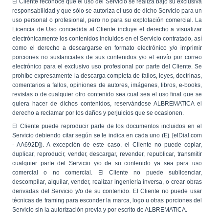
El Cliente reconoce que el uso del Servicio se realiza bajo su exclusiva
responsabilidad y que sólo se autoriza el uso de dicho Servicio para un
uso personal o profesional, pero no para su explotación comercial. La
Licencia de Uso concedida al Cliente incluye el derecho a visualizar
electrónicamente los contenidos incluidos en el Servicio contratado, así
como el derecho a descargarse en formato electrónico y/o imprimir
porciones no sustanciales de sus contenidos y/o el envío por correo
electrónico para el exclusivo uso profesional por parte del Cliente. Se
prohíbe expresamente la descarga completa de fallos, leyes, doctrinas,
comentarios a fallos, opiniones de autores, imágenes, libros, e-books,
revistas o de cualquier otro contenido sea cual sea el uso final que se
quiera hacer de dichos contenidos, reservándose ALBREMATICA el
derecho a reclamar por los daños y perjuicios que se ocasionen.
El Cliente puede reproducir parte de los documentos incluidos en el
Servicio debiendo citar según se le indica en cada uno (Ej. [elDial.com
- AA692D]). A excepción de este caso, el Cliente no puede copiar,
duplicar, reproducir, vender, descargar, revender, republicar, transmitir
cualquier parte del Servicio y/o de su contenido ya sea para uso
comercial o no comercial. El Cliente no puede sublicenciar,
descompilar, alquilar, vender, realizar ingeniería inversa, o crear obras
derivadas del Servicio y/o de su contenido. El Cliente no puede usar
técnicas de framing para esconder la marca, logo u otras porciones del
Servicio sin la autorización previa y por escrito de ALBREMATICA.