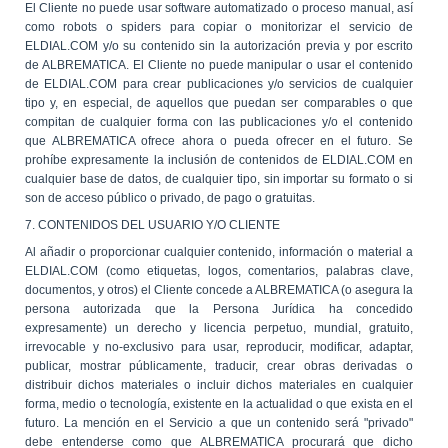
El Cliente no puede usar software automatizado o proceso manual, así
como robots o spiders para copiar o monitorizar el servicio de
ELDIAL.COM y/o su contenido sin la autorización previa y por escrito
de ALBREMATICA. El Cliente no puede manipular o usar el contenido
de ELDIAL.COM para crear publicaciones y/o servicios de cualquier
tipo y, en especial, de aquellos que puedan ser comparables o que
compitan de cualquier forma con las publicaciones y/o el contenido
que ALBREMATICA ofrece ahora o pueda ofrecer en el futuro. Se
prohíbe expresamente la inclusión de contenidos de ELDIAL.COM en
cualquier base de datos, de cualquier tipo, sin importar su formato o si
son de acceso público o privado, de pago o gratuitas.
7. CONTENIDOS DEL USUARIO Y/O CLIENTE
Al añadir o proporcionar cualquier contenido, información o material a
ELDIAL.COM (como etiquetas, logos, comentarios, palabras clave,
documentos, y otros) el Cliente concede a ALBREMATICA (o asegura la
persona autorizada que la Persona Jurídica ha concedido
expresamente) un derecho y licencia perpetuo, mundial, gratuito,
irrevocable y no-exclusivo para usar, reproducir, modificar, adaptar,
publicar, mostrar públicamente, traducir, crear obras derivadas o
distribuir dichos materiales o incluir dichos materiales en cualquier
forma, medio o tecnología, existente en la actualidad o que exista en el
futuro. La mención en el Servicio a que un contenido será "privado"
debe entenderse como que ALBREMATICA procurará que dicho