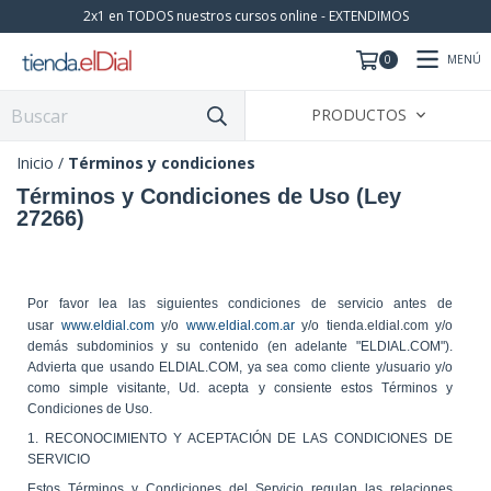
2x1 en TODOS nuestros cursos online - EXTENDIMOS
MENÚ
0
PRODUCTOS
Inicio
/
Términos y condiciones
Términos y Condiciones de Uso (Ley
27266)
Por favor lea las siguientes condiciones de servicio antes de
usar
www.eldial.com
y/o
www.eldial.com.ar
y/o tienda.eldial.com y/o
demás subdominios y su contenido (en adelante "ELDIAL.COM").
Advierta que usando ELDIAL.COM, ya sea como cliente y/usuario y/o
como simple visitante, Ud. acepta y consiente estos Términos y
Condiciones de Uso.
1. RECONOCIMIENTO Y ACEPTACIÓN DE LAS CONDICIONES DE
SERVICIO
Estos Términos y Condiciones del Servicio regulan las relaciones