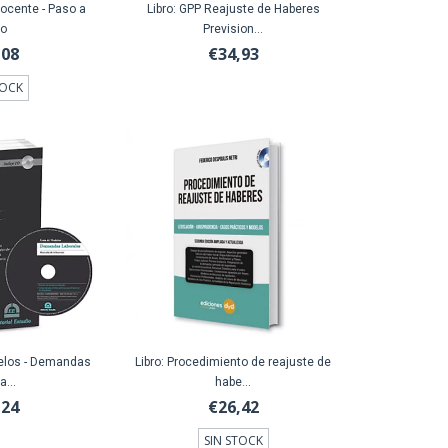
Docente - Paso a
Libro: GPP Reajuste de Haberes
so
Prevision...
,08
€34,93
TOCK
delos - Demandas
Libro: Procedimiento de reajuste de
a...
habe...
,24
€26,42
SIN STOCK