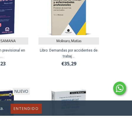
n previsional en
Libro: Demandas por accidentes de
...
trabaj...
,23
€35,29
NUEVO
a.
ENTENDIDO