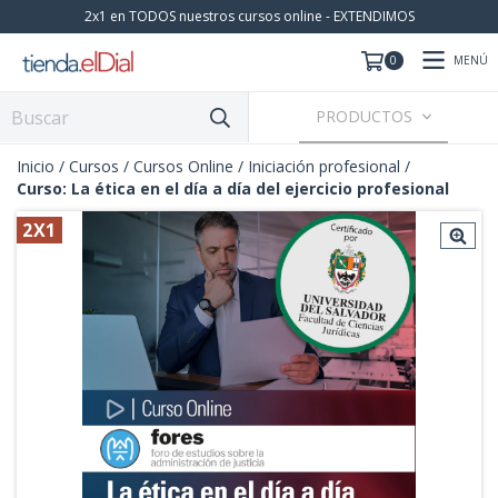
2x1 en TODOS nuestros cursos online - EXTENDIMOS
MENÚ
0
PRODUCTOS
Inicio
/
Cursos
/
Cursos Online
/
Iniciación profesional
/
Curso: La ética en el día a día del ejercicio profesional
2X1