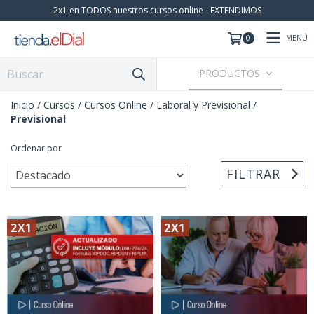
2x1 en TODOS nuestros cursos online - EXTENDIMOS
MENÚ
0
PRODUCTOS
Inicio
/
Cursos
/
Cursos Online
/
Laboral y Previsional
/
Previsional
Ordenar por
FILTRAR
2X1
2X1