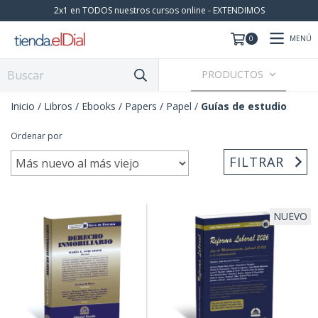
2x1 en TODOS nuestros cursos online - EXTENDIMOS
MENÚ
0
PRODUCTOS
Inicio
/
Libros / Ebooks / Papers
/
Papel
/
Guías de estudio
Ordenar por
FILTRAR
NUEVO