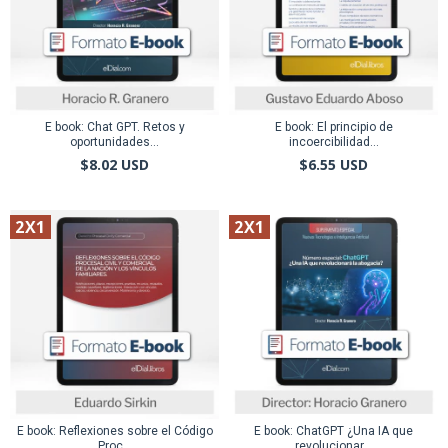
E book: Chat GPT. Retos y
E book: El principio de
oportunidades...
incoercibilidad...
$8.02 USD
$6.55 USD
2X1
2X1
E book: Reflexiones sobre el Código
E book: ChatGPT ¿Una IA que
Proc...
revolucionar...