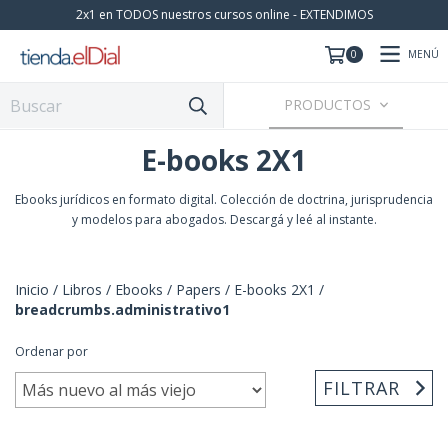
2x1 en TODOS nuestros cursos online - EXTENDIMOS
MENÚ
0
PRODUCTOS
E-books 2X1
Ebooks jurídicos en formato digital. Colección de doctrina, jurisprudencia
y modelos para abogados. Descargá y leé al instante.
Inicio
/
Libros / Ebooks / Papers
/
E-books 2X1
/
breadcrumbs.administrativo1
Ordenar por
FILTRAR