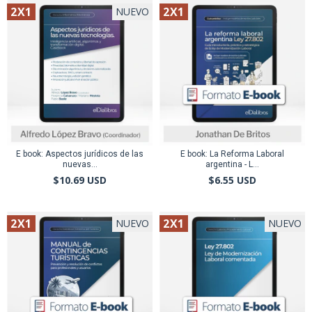
2X1
2X1
NUEVO
E book: Aspectos jurídicos de las
E book: La Reforma Laboral
nuevas...
argentina - L...
$10.69 USD
$6.55 USD
2X1
2X1
NUEVO
NUEVO