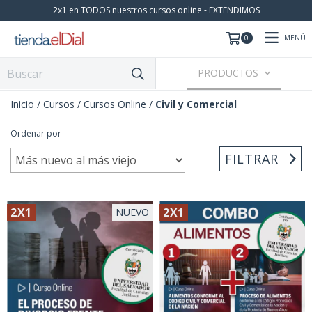
2x1 en TODOS nuestros cursos online - EXTENDIMOS
MENÚ
0
PRODUCTOS
Inicio
/
Cursos
/
Cursos Online
/
Civil y Comercial
Ordenar por
FILTRAR
2X1
2X1
NUEVO