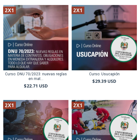
2X1
2X1
Curso: DNU 70/2023: nuevas reglas
Curso: Usucapión
en mat...
$29.39 USD
$22.71 USD
2X1
2X1