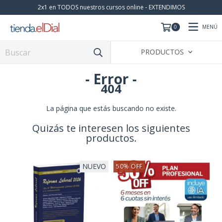
2x1 en TODOS nuestros cursos online - EXTENDIMOS
MENÚ
0
PRODUCTOS
- Error -
404
La página que estás buscando no existe.
Quizás te interesen los siguientes
productos.
NUEVO
50
%
OFF