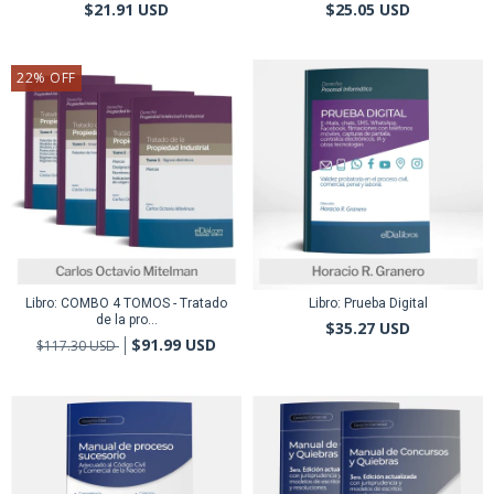
$21.91 USD
$25.05 USD
22
%
OFF
Libro: COMBO 4 TOMOS - Tratado
Libro: Prueba Digital
de la pro...
$35.27 USD
$91.99 USD
$117.30 USD