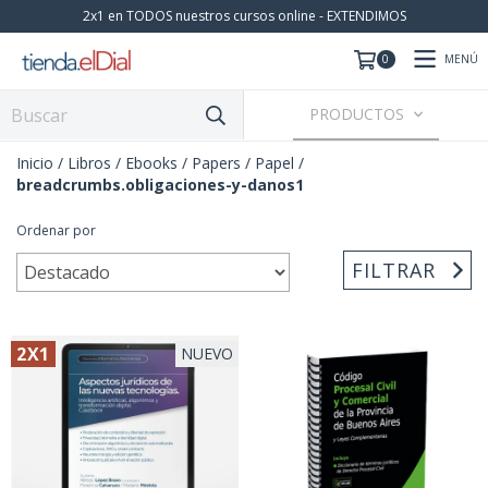
2x1 en TODOS nuestros cursos online - EXTENDIMOS
MENÚ
0
PRODUCTOS
Inicio
/
Libros / Ebooks / Papers
/
Papel
/
breadcrumbs.obligaciones-y-danos1
Ordenar por
FILTRAR
2X1
NUEVO