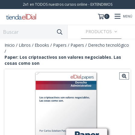
2x1 en TODOS nuestros cursos online - EXTENDIMOS
MENÚ
0
PRODUCTOS
Inicio
/
Libros / Ebooks / Papers
/
Papers
/
Derecho tecnológico
/
Paper: Los criptoactivos son valores negociables. Las
cosas como son