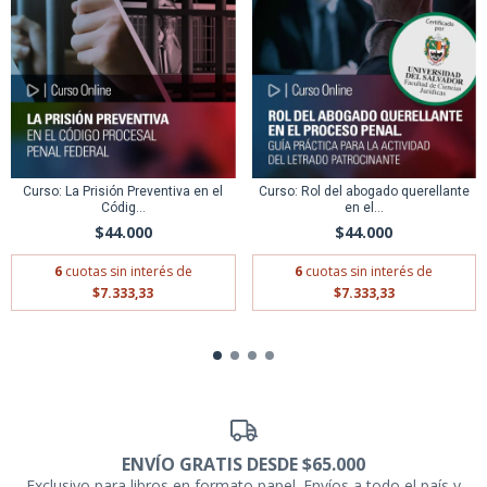
Curso: La Prisión Preventiva en el
Curso: Rol del abogado querellante
Códig...
en el...
$44.000
$44.000
6
cuotas sin interés de
6
cuotas sin interés de
$7.333,33
$7.333,33
ENVÍO GRATIS DESDE $65.000
Exclusivo para libros en formato papel. Envíos a todo el país y