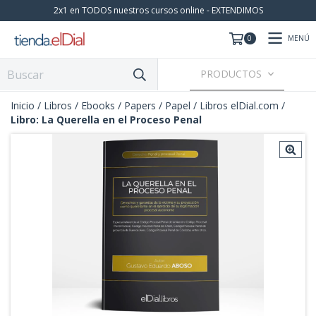
2x1 en TODOS nuestros cursos online - EXTENDIMOS
MENÚ
0
PRODUCTOS
Inicio
/
Libros / Ebooks / Papers
/
Papel
/
Libros elDial.com
/
Libro: La Querella en el Proceso Penal