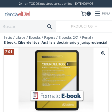
2x1 en TODOS nuestros cursos online - EXTENDIMOS
MENÚ
0
PRODUCTOS
Inicio
/
Libros / Ebooks / Papers
/
E-books 2X1
/
Penal
/
E book: Ciberdelitos: Análisis doctrinario y jurisprudencial
2X1