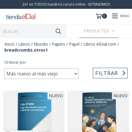
2x1 en TODOS nuestros cursos online - EXTENDIMOS
MENÚ
0
PRODUCTOS
Inicio
/
Libros / Ebooks / Papers
/
Papel
/
Libros elDial.com
/
breadcrumbs.otros1
Ordenar por
FILTRAR
NUEVO
NUEVO