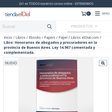
2x1 en TODOS nuestros cursos online - EXTENDIMOS
MENÚ
0
PRODUCTOS
Inicio
/
Libros / Ebooks / Papers
/
Papel
/
Libros elDial.com
/
Libro: Honorarios de abogados y procuradores en la
provincia de Buenos Aires. Ley 14.967 comentada y
complementada.
NUEVO