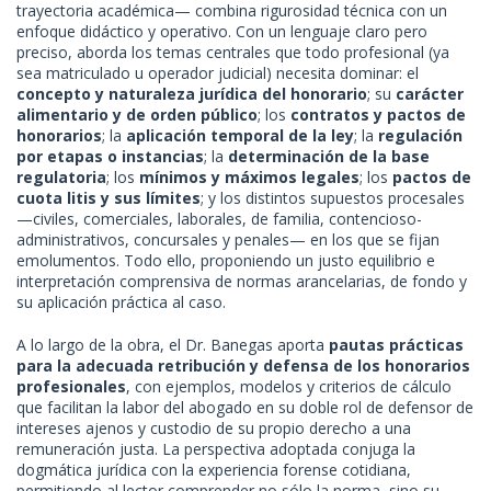
trayectoria académica— combina rigurosidad técnica con un
enfoque didáctico y operativo. Con un lenguaje claro pero
preciso, aborda los temas centrales que todo profesional (ya
sea matriculado u operador judicial) necesita dominar: el
concepto y naturaleza jurídica del honorario
; su
carácter
alimentario y de orden público
; los
contratos y pactos de
honorarios
; la
aplicación temporal de la ley
; la
regulación
por etapas o instancias
; la
determinación de la base
regulatoria
; los
mínimos y máximos legales
; los
pactos de
cuota litis y sus límites
; y los distintos supuestos procesales
—civiles, comerciales, laborales, de familia, contencioso-
administrativos, concursales y penales— en los que se fijan
emolumentos. Todo ello, proponiendo un justo equilibrio e
interpretación comprensiva de normas arancelarias, de fondo y
su aplicación práctica al caso.
A lo largo de la obra, el Dr. Banegas aporta
pautas prácticas
para la adecuada retribución y defensa de los honorarios
profesionales
, con ejemplos, modelos y criterios de cálculo
que facilitan la labor del abogado en su doble rol de defensor de
intereses ajenos y custodio de su propio derecho a una
remuneración justa. La perspectiva adoptada conjuga la
dogmática jurídica con la experiencia forense cotidiana,
permitiendo al lector comprender no sólo la norma, sino su