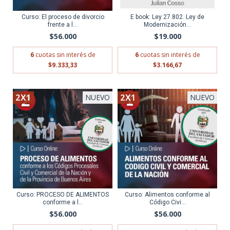
Curso: El proceso de divorcio
E book: Ley 27.802. Ley de
frente a l...
Modernización...
$56.000
$19.000
6
cuotas sin interés de
6
cuotas sin interés de
$9.333,33
$3.166,67
2X1
2X1
NUEVO
NUEVO
Curso: PROCESO DE ALIMENTOS
Curso: Alimentos conforme al
conforme a l...
Código Civi...
$56.000
$56.000