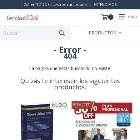
2x1 en TODOS nuestros cursos online - EXTENDIMOS
MENÚ
0
PRODUCTOS
- Error -
404
La página que estás buscando no existe.
Quizás te interesen los siguientes
productos.
NUEVO
50
%
OFF