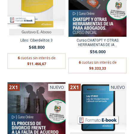
Libro: Ciberdelitos 3
Curso:CHATGPT Y OTRAS
HERRAMIENTAS DE IA...
$68.800
$56.000
6
cuotas sin interés de
6
cuotas sin interés de
$11.466,67
$9.333,33
2X1
2X1
NUEVO
NUEVO