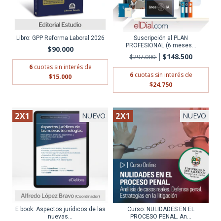
Libro: GPP Reforma Laboral 2026
Suscripción al PLAN
PROFESIONAL (6 meses...
$90.000
$148.500
$297.000
6
cuotas sin interés de
6
cuotas sin interés de
$15.000
$24.750
2X1
2X1
NUEVO
NUEVO
E book: Aspectos jurídicos de las
Curso: NULIDADES EN EL
nuevas...
PROCESO PENAL. An...