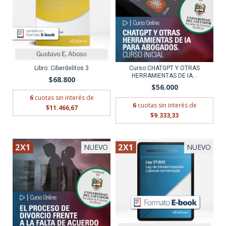
Libro: Ciberdelitos 3
Curso:CHATGPT Y OTRAS
HERRAMIENTAS DE IA...
$68.800
$56.000
6
cuotas sin interés de
6
cuotas sin interés de
$11.466,67
$9.333,33
2X1
2X1
NUEVO
NUEVO