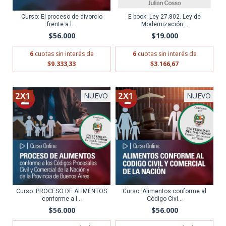
Curso: El proceso de divorcio
E book: Ley 27.802. Ley de
frente a l...
Modernización...
$56.000
$19.000
6
cuotas sin interés de
6
cuotas sin interés de
$9.333,33
$3.166,67
2X1
2X1
NUEVO
NUEVO
Curso: PROCESO DE ALIMENTOS
Curso: Alimentos conforme al
conforme a l...
Código Civi...
$56.000
$56.000