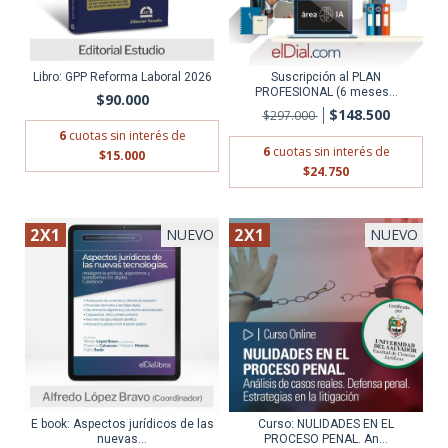
Libro: GPP Reforma Laboral 2026
Suscripción al PLAN
PROFESIONAL (6 meses...
$90.000
$148.500
$297.000
6
cuotas sin interés de
6
cuotas sin interés de
$15.000
$24.750
2X1
2X1
NUEVO
NUEVO
E book: Aspectos jurídicos de las
Curso: NULIDADES EN EL
nuevas...
PROCESO PENAL. An...