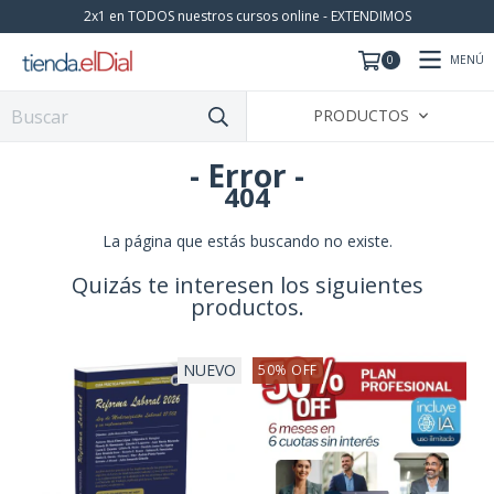
2x1 en TODOS nuestros cursos online - EXTENDIMOS
MENÚ
0
PRODUCTOS
- Error -
404
La página que estás buscando no existe.
Quizás te interesen los siguientes
productos.
NUEVO
50
%
OFF